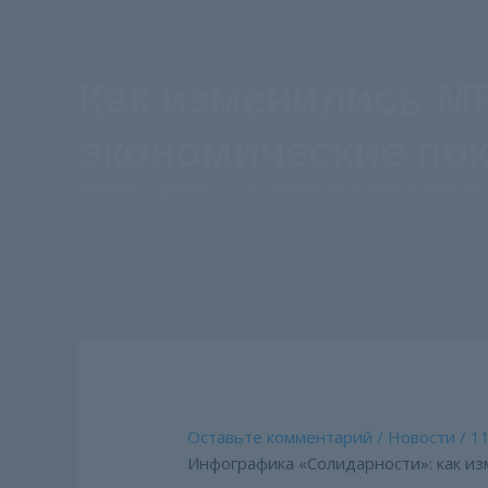
Как изменились МР
экономические по
Главная страница
»
Как изменились МРОТ, пенсия 
Оставьте комментарий
/
Новости
/
11
Инфографика «Солидарности»: как из