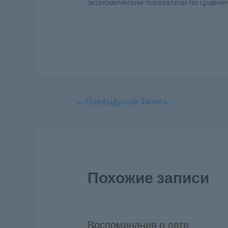
экономические показатели по сравне
Навигация
←
Предыдущая Запись
по
записям
Похожие записи
Воспоминания о лете