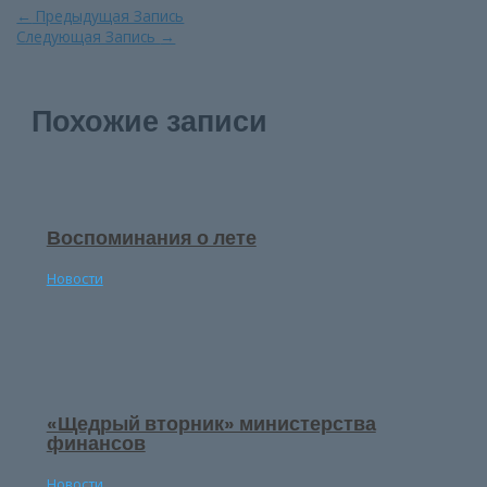
Навигация
←
Предыдущая Запись
по
Следующая Запись
→
записям
Похожие записи
Воспоминания о лете
Новости
«Щедрый вторник» министерства
финансов
Новости