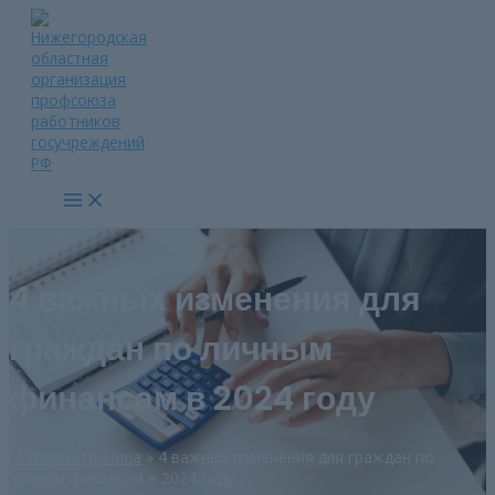
Перейти
к
содержимому
Main
Menu
4 важных изменения для
граждан по личным
финансам в 2024 году
Главная страница
»
4 важных изменения для граждан по
личным финансам в 2024 году