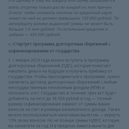
❗️
По одному и тому же кредиту или займу разрешается
взять отсрочку только раз по каждой из этих причин.
Учтите: чтобы отложить платежи по кредитной карте,
лимит по ней не должен превышать 150 000 рублей. По
автокредиту размер выданной суммы не может быть
больше 1,6 млн рублей. По остальным кредитам и
займам — 450 000 рублей.
👉
Стартует программа долгосрочных сбережений с
софинансированием от государства
С 1 января 2024 года можно вступить в программу
долгосрочных сбережений (ПДС), которая помогает
накопить деньги на будущее и получить прибавку от
государства. Чтобы присоединиться к программе, нужно
заключить договор долгосрочных сбережений с любым
негосударственным пенсионным фондом (НПФ) и
пополнить счет. Государство в течение трех лет будет
добавлять на него до 36 000 рублей в год — точный
размер софинансирования зависит от суммы ваших
взносов на счет и размера ежемесячного дохода. Также
можно воспользоваться налоговым вычетом — вернуть
13% своих взносов. Но не больше суммы НДФЛ, которую
вы заплатите за год. И в пределах лимита вычета для