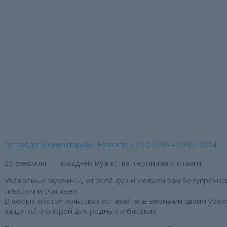
Перейти
к
содержимому
С Днем защитника Оте
Главная страница
»
С Днем защитника Отечества!
Оставьте комментарий
/
Новости
/
22.02.2024
22.02.2024
23 февраля — праздник мужества, героизма и отваги!
Уважаемые мужчины, от всей души желаем вам безупречно
смыслом и счастьем.
В любых обстоятельствах оставайтесь верными своим убе
защитой и опорой для родных и близких.