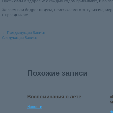
Пусть силы и здоровье с каждым годом прибывают, и во все
Желаем вам бодрости духа, неиссякаемого энтузиазма, мир
С праздником!
Навигация
←
Предыдущая Запись
по
Следующая Запись
→
записям
Похожие записи
Воспоминания о лете
«
м
Новости
Н