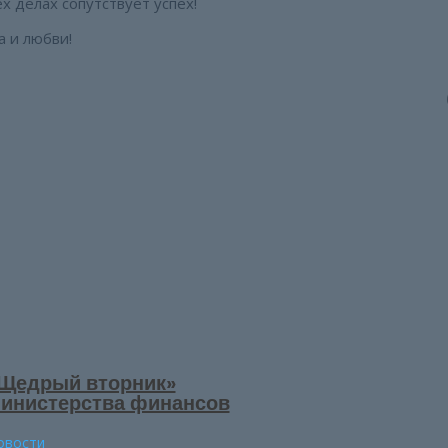
х делах сопутствует успех!
а и любви!
Щедрый вторник»
инистерства финансов
овости