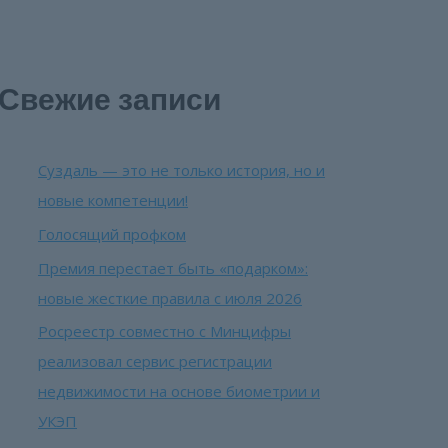
Свежие записи
Суздаль — это не только история, но и
новые компетенции!
Голосящий профком
Премия перестает быть «подарком»:
новые жесткие правила с июля 2026
Росреестр совместно с Минцифры
реализовал сервис регистрации
недвижимости на основе биометрии и
УКЭП