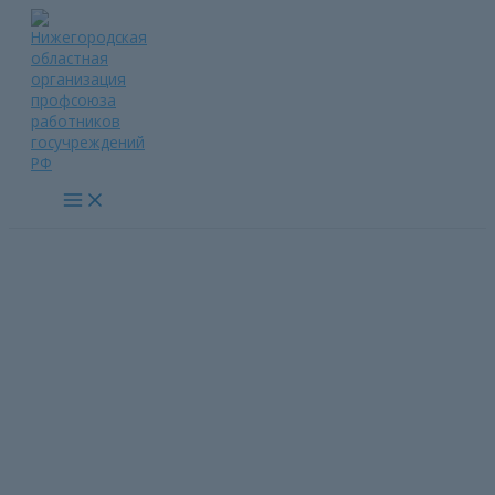
Перейти
к
содержимому
Main
Menu
Рекомендации ППО по
подготовке проекта
коллективного договора и
его заключению