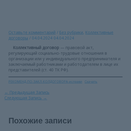
Главная страница
»
Рекомендации ППО по подготовке проекта
коллективного договора и его заключению
Оставьте комментарий
/
Без рубрики
,
Коллективные
договоры
/
04.04.2024
04.04.2024
Коллективный договор
— правовой акт,
регулирующий социально-трудовые отношения в
организации или у индивидуального предпринимателя и
заключаемый работниками и работодателем в лице их
представителей (ст. 40 ТК РФ).
РЕКОМЕНД-ПО-ЗАКЛ-КОЛДОГОВОРА-исправл
Скачать
Навигация
←
Предыдущая Запись
по
Следующая Запись
→
записям
Похожие записи