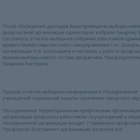
После обсуждения докладов были проведены выборы новог
профсоюзной организации единогласно избрали Захарову Е
Состоялось отчетно-выборное собрание работников админи
приветствовал глава местного самоуправления г.о.г. Шаху
организации Н.В. Колотырина отчиталась о работе профсо
прошли выборы нового состава профактива. Председателе
Захарова Екатерина.
Прошла отчетно-выборная конференция в Объединенной 
учреждений социальной защиты населения городского окр
Объединенная территориальная профсоюзная организация 
организации профсоюза работников госучреждений и общес
объединенной организации входит 7 первичных профсоюз
Профсоюза. Возглавляет организацию Веселова И.В.