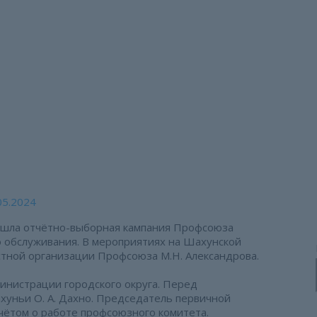
мпания в городском о
м округе Шахунья
05.2024
рошла отчётно-выборная кампания Профсоюза
 обслуживания. В мероприятиях на Шахунской
тной организации Профсоюза М.Н. Александрова.
инистрации городского округа. Перед
хуньи О. А. Дахно. Председатель первичной
чётом о работе профсоюзного комитета.