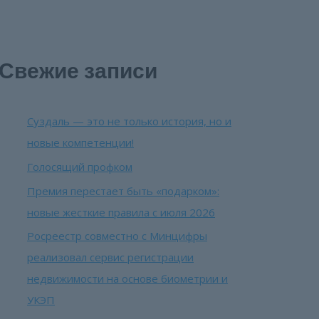
Свежие записи
Суздаль — это не только история, но и
новые компетенции!
Голосящий профком
Премия перестает быть «подарком»:
новые жесткие правила с июля 2026
Росреестр совместно с Минцифры
реализовал сервис регистрации
недвижимости на основе биометрии и
УКЭП