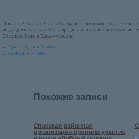
После отчета о работе объединенного комитета, ревизион
подведены итоги работы профоргана и дана положительна
Веселова Ирина Владимировна.
Навигация
←
Предыдущая Запись
по
Следующая Запись
→
записям
Похожие записи
Спасская районная
С
организация приняла участие
в акции «Добрый огород»
М