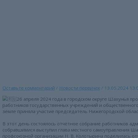
Перейти
к
содержимому
Отчётно-выборная ка
Главная страница
»
Отчётно-выборная кампания в городско
Оставьте комментарий
/
Новости первичек
/
13.05.2024
13.
26 апреля 2024 года в городском округе Шахунья п
работников государственных учреждений и общественного
земле приняла участие председатель Нижегородской облас
В этот день состоялось отчётное собрание работников адм
собравшимися выступил глава местного самоуправления Ша
профсоюзной организации Н. В. Колотырина поделилась от