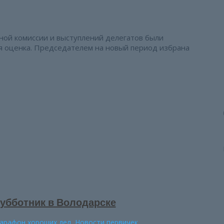
ной комиссии и выступлений делегатов были
я оценка. Председателем на новый период избрана
убботник в Володарске
арафон хороших дел
,
Новости первичек