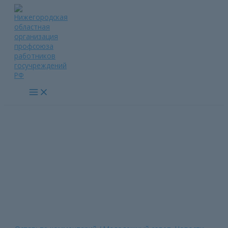
Перейти
к
содержимому
Main
Menu
Защитные сети для наших
земляков
Главная страница
»
Защитные сети для наших земляков