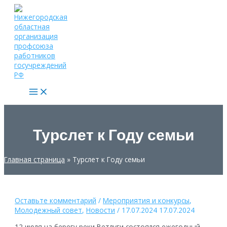
Перейти
к
содержимому
Main
Menu
Турслет к Году семьи
Главная страница
»
Турслет к Году семьи
Оставьте комментарий
/
Мероприятия и конкурсы
,
Молодежный совет
,
Новости
/
17.07.2024
17.07.2024
12 июля на берегу реки Ветлуги состоялся ежегодный