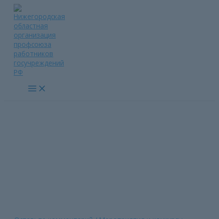
Перейти
к
содержимому
Main
Menu
За достойный труд — г.
Шахунья
Главная страница
»
За достойный труд — г. Шахунья