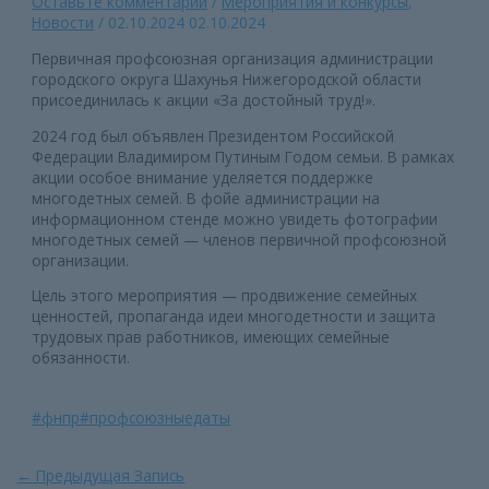
Оставьте комментарий
/
Мероприятия и конкурсы
,
Новости
/
02.10.2024
02.10.2024
Первичная профсоюзная организация администрации
городского округа Шахунья Нижегородской области
присоединилась к акции «За достойный труд!».
2024 год был объявлен Президентом Российской
Федерации Владимиром Путиным Годом семьи. В рамках
акции особое внимание уделяется поддержке
многодетных семей. В фойе администрации на
информационном стенде можно увидеть фотографии
многодетных семей — членов первичной профсоюзной
организации.
Цель этого мероприятия — продвижение семейных
ценностей, пропаганда идеи многодетности и защита
трудовых прав работников, имеющих семейные
обязанности.
#фнпр
#профсоюзныедаты
Навигация
←
Предыдущая Запись