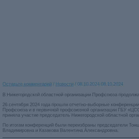
Перейти
к
содержимому
Продолжается ак
Главная страница
»
Продолжается активная отчетно-выборная
Оставьте комментарий
/
Новости
/
08.10.2024
08.10.2024
В Нижегородской областной организации Профсоюза продолжа
26 сентября 2024 года прошли отчетно-выборные конференции
Профсоюза и в первичной профсоюзной организации ГБУ «ЦС
приняла участие председатель Нижегородской областной орг
По итогам конференций были переизбраны председатели Тонш
Владимировна и Казакова Валентина Александровна.