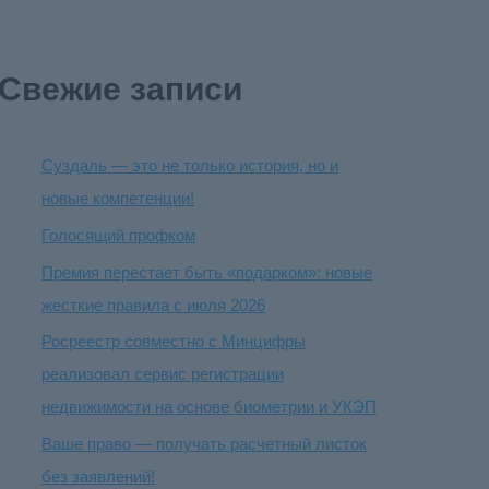
Свежие записи
Суздаль — это не только история, но и
новые компетенции!
Голосящий профком
Премия перестает быть «подарком»: новые
жесткие правила с июля 2026
Росреестр совместно с Минцифры
реализовал сервис регистрации
недвижимости на основе биометрии и УКЭП
Ваше право — получать расчетный листок
без заявлений!