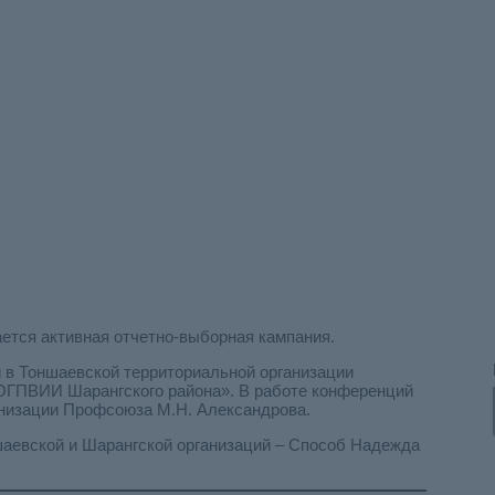
тивная отчетно-выбор
 кампания
ется активная отчетно-выборная кампания.
 в Тоншаевской территориальной организации
ОГПВИИ Шарангского района». В работе конференций
анизации Профсоюза М.Н. Александрова.
аевской и Шарангской организаций – Способ Надежда