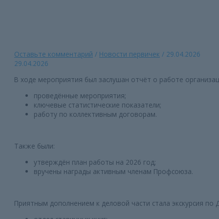
Главная страница
»
23 апреля прошёл II Пленум Дзержинской
территориальной организации Профсоюза
Оставьте комментарий
/
Новости первичек
/
29.04.2026
29.04.2026
В ходе мероприятия был заслушан отчёт о работе организаци
проведённые мероприятия;
ключевые статистические показатели;
работу по коллективным договорам.
Также были:
утверждён план работы на 2026 год;
вручены награды активным членам Профсоюза.
Приятным дополнением к деловой части стала экскурсия по Д