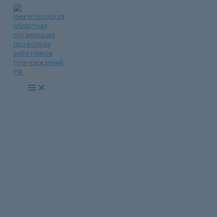
Перейти
к
содержимому
Main
Menu
23 апреля прошёл II Пленум
Дзержинской
территориальной
организации Профсоюза