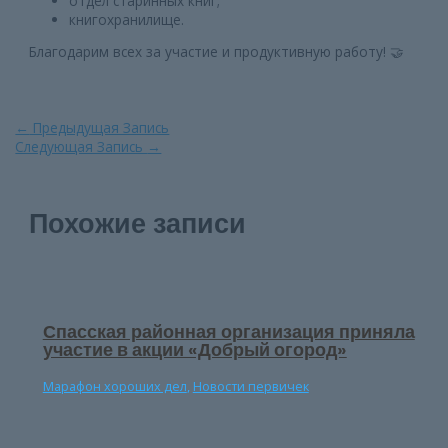
отдел старинных книг;
книгохранилище.
Благодарим всех за участие и продуктивную работу! 🤝
Навигация
←
Предыдущая Запись
по
Следующая Запись
→
записям
Похожие записи
Спасская районная организация приняла
участие в акции «Добрый огород»
Марафон хороших дел
,
Новости первичек