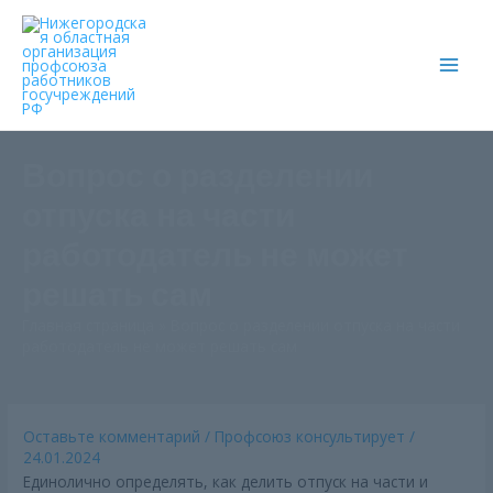
Main
Men
Вопрос о разделении
отпуска на части
работодатель не может
решать сам
Главная страница
»
Вопрос о разделении отпуска на части
работодатель не может решать сам
Оставьте комментарий
/
Профсоюз консультирует
/
24.01.2024
Единолично определять, как делить отпуск на части и