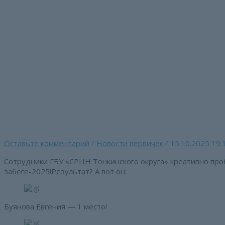
Перейти
к
содержимому
Наши не стоят на мес
Главная страница
»
Наши не стоят на месте! В прямом смысл
Оставьте комментарий
/
Новости первичек
/
15.10.2025
19.
Сотрудники ГБУ «СРЦН Тонкинского округа» креативно проб
забеге-2025!Результат? А вот он:
Буянова Евгения — 1 место!