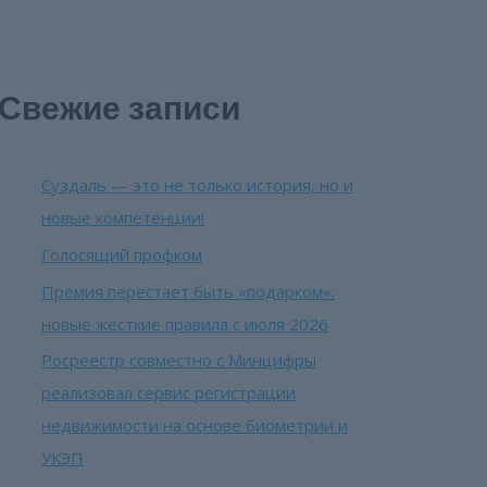
Свежие записи
Суздаль — это не только история, но и
новые компетенции!
Голосящий профком
Премия перестает быть «подарком»:
новые жесткие правила с июля 2026
Росреестр совместно с Минцифры
реализовал сервис регистрации
недвижимости на основе биометрии и
УКЭП