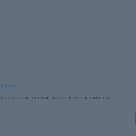
те! В прямом смысле!
е!
10.2025
ежали осень, оставив позади всех соперников на