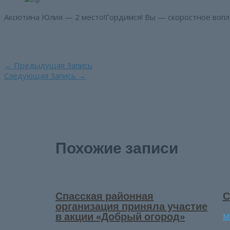
Аксютина Юлия — 2 место!Гордимся! Вы — скоростное воп
Навигация
←
Предыдущая Запись
по
Следующая Запись
→
записям
Похожие записи
Спасская районная
С
организация приняла участие
в акции «Добрый огород»
М