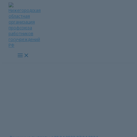
Перейти
к
содержимому
Main
Menu
Денежные выплаты членам
Профсоюза
Главная страница
»
Денежные выплаты членам Профсоюза