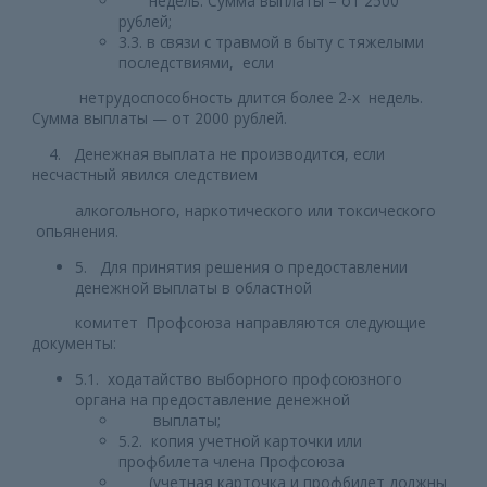
недель. Сумма выплаты – от 2500
рублей;
3.3. в связи с травмой в быту с тяжелыми
последствиями, если
нетрудоспособность длится более 2-х недель.
Сумма выплаты — от 2000 рублей.
4. Денежная выплата не производится, если
несчастный явился следствием
алкогольного, наркотического или токсического
опьянения.
5. Для принятия решения о предоставлении
денежной выплаты в областной
комитет Профсоюза направляются следующие
документы:
5.1. ходатайство выборного профсоюзного
органа на предоставление денежной
выплаты;
5.2. копия учетной карточки или
профбилета члена Профсоюза
(учетная карточка и профбилет должны