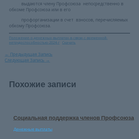
выдаются члену Профсоюза непосредственно в
обкоме Профсоюза или в его
профорганизации в счет взносов, перечисляемых
обкому Профсоюза.
Положение-о-денежных-выплатах-в-связи-с-временной-
нетрудоспособностью-2024-г
Скачать
Навигация
←
Предыдущая Запись
по
Следующая Запись
→
записям
Похожие записи
Социальная поддержка членов Профсоюза
Денежные выплаты