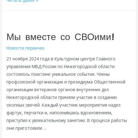
Читать далее »
работающей
молодежи
городского
округа
Мы вместе со СВОими!
город
Арзамас
Новости первичек
21 ноября 2024 года в Культурном центре Главного
управления МВД России по Нижегородской области
состоялось поистине уникальное событие. Члены
профсоюзной организации и президиума Общественной
организации ветеранов органов внутренних дел
Нижегородской области приняли участие в создании
окопных свечей. Каждый участник мероприятия надел
фартук, перчатки и, наполнившись вдохновением,
приступил к увлекательному занятию. В процессе работы
они приготовили …