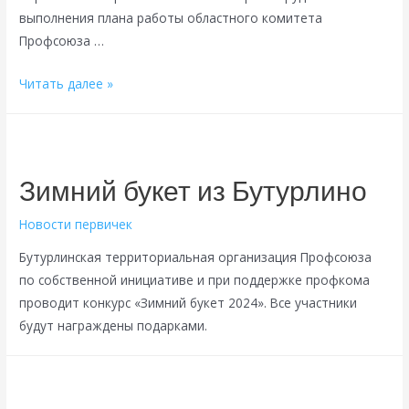
выполнения плана работы областного комитета
Профсоюза …
VIII
Читать далее »
заседание
обкома
Нижегородской
областной
Зимний букет из Бутурлино
организации
Новости первичек
Бутурлинская территориальная организация Профсоюза
по собственной инициативе и при поддержке профкома
проводит конкурс «Зимний букет 2024». Все участники
будут награждены подарками.