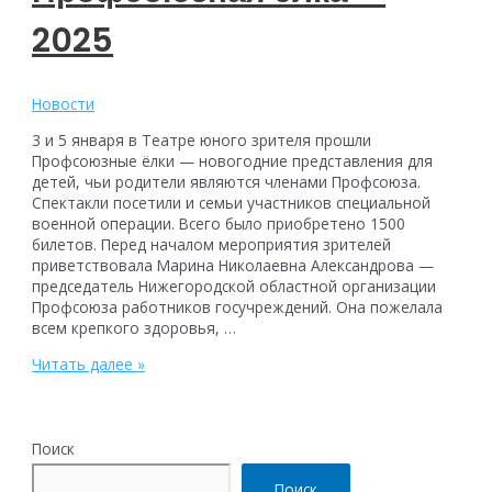
2025
Новости
3 и 5 января в Театре юного зрителя прошли
Профсоюзные ёлки — новогодние представления для
детей, чьи родители являются членами Профсоюза.
Спектакли посетили и семьи участников специальной
военной операции. Всего было приобретено 1500
билетов. Перед началом мероприятия зрителей
приветствовала Марина Николаевна Александрова —
председатель Нижегородской областной организации
Профсоюза работников госучреждений. Она пожелала
всем крепкого здоровья, …
Профсоюзная
Читать далее »
ёлка
—
2025
Поиск
Поиск