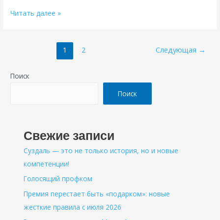
С
Читать далее »
Днём
России!
Пагинация
1
2
Следующая
→
записей
Поиск
Поиск
Свежие записи
Суздаль — это не только история, но и новые
компетенции!
Голосящий профком
Премия перестает быть «подарком»: новые
жесткие правила с июля 2026