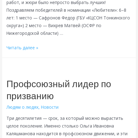
работ, и жюри было непросто выбрать лучших!
Поздравляем победителей в номинации «Любители»: 6–8
лет: 1 место — Сафронов Федор (ГБУ «КЦСОН Тонкинского
округа») 2 место — Вихрев Матвей (ОСФР по
Нижегородской области) …
Подведены
Читать далее »
итоги
конкурса
«Профсоюз
глазами
Профсоюзный лидер по
детей»!
призванию
Людям о людях
,
Новости
Три десятилетия — срок, за который можно вырастить
целое поколение. Именно столько Ольга Ивановна
Каляшманова находится в профсоюзном движении, и эти