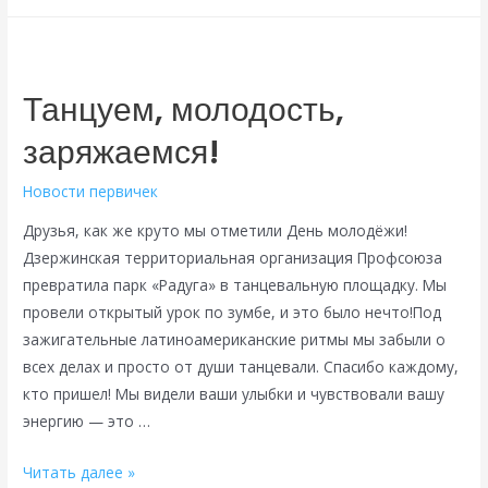
инженера
—
смартфон.
Нижегородцам
Танцуем, молодость,
разрешили
заряжаемся!
самим
готовить
Новости первичек
документы
на
Друзья, как же круто мы отметили День молодёжи!
землю
Дзержинская территориальная организация Профсоюза
превратила парк «Радуга» в танцевальную площадку. Мы
провели открытый урок по зумбе, и это было нечто!Под
зажигательные латиноамериканские ритмы мы забыли о
всех делах и просто от души танцевали. Спасибо каждому,
кто пришел! Мы видели ваши улыбки и чувствовали вашу
энергию — это …
Танцуем,
Читать далее »