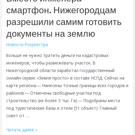
смартфон. Нижегородцам
ваших
руках:
разрешили самим готовить
как
нижегородцам
документы на землю
не
Новости Росреестра
стать
жертвой
Больше не нужно тратить деньги на кадастровых
чёрных
инженеров, чтобы размежевать участок. В
риелторов
Нижегородской области заработал государственный
онлайн-сервис «Земля просто» в составе НСПД. Сейчас на
карте региона:— Нанесены точные границы всех городов и
районов.— Отмечены свободные участки под
строительство (их более 3 тыс. Га).— Подобраны места
под туристические базы и отели (51 объект). Главный
совет от …
Вместо
Читать далее »