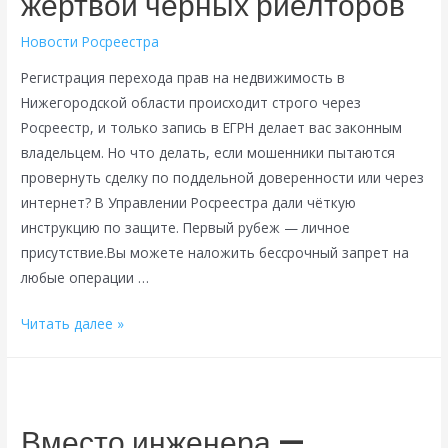
жертвой чёрных риелторов
Новости Росреестра
Регистрация перехода прав на недвижимость в
Нижегородской области происходит строго через
Росреестр, и только запись в ЕГРН делает вас законным
владельцем. Но что делать, если мошенники пытаются
провернуть сделку по поддельной доверенности или через
интернет? В Управлении Росреестра дали чёткую
инструкцию по защите. Первый рубеж — личное
присутствие.Вы можете наложить бессрочный запрет на
любые операции …
Ключи
Читать далее »
от
квартиры
—
только
Вместо инженера —
в