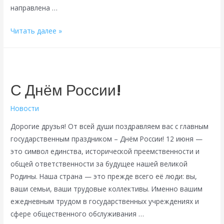
направлена …
Членам
Читать далее »
Профсоюза
доступны
льготные
путёвки
С Днём России!
в
санатории
Новости
КМВ,
Дорогие друзья! От всей души поздравляем вас с главным
Сочи
государственным праздником – Днём России! 12 июня —
и
это символ единства, исторической преемственности и
других
общей ответственности за будущее нашей великой
регионов
Родины. Наша страна — это прежде всего её люди: вы,
России
ваши семьи, ваши трудовые коллективы. Именно вашим
ежедневным трудом в государственных учреждениях и
сфере общественного обслуживания …