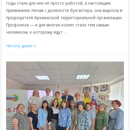
годы стали для нее не просто работой, а настоящим
призванием. Начав с должности бухгалтера, она выросла в
председателя Арзамасской территориальной организации
Профсоюза — и для многих коллег стала тем самым
человеком, к которому идут …
Профсоюзный
Читать далее »
лидер
по
призванию