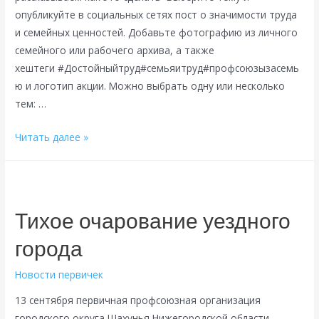
опубликуйте в социальных сетях пост о значимости труда
и семейных ценностей. Добавьте фотографию из личного
семейного или рабочего архива, а также
хештеги #Достойныйтруд#семьяитруд#профсоюзызасемь
ю и логотип акции. Можно выбрать одну или несколько
тем: …
Как
Читать далее »
принять
участие
в
акции
Тихое очарование уездного
7
города
октября
профактивисту
Новости первичек
13 сентября первичная профсоюзная организация
городского округа Шахунья Нижегородской области