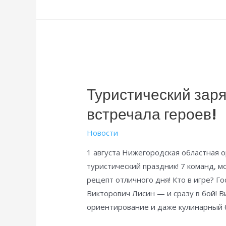
работников
госучреждений
и
общественного
обслуживания
РФ:
Туристический заря
итоги
и
встречала героев!
новые
Новости
рубежи
1 августа Нижегородская областная
туристический праздник! 7 команд, м
рецепт отличного дня! Кто в игре? Го
Викторович Лисин — и сразу в бой! В
ориентирование и даже кулинарный б