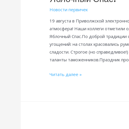
Новости первичек
19 августа в Приволжской электрон
атмосфера! Наши коллеги отметили 
Яблочный Спас.По доброй традиции 
угощений: на столах красовались ру
сладости. Строгое (но справедливое
таланты таможенников.Праздник прош
Не
Читать далее »
службой
единой:
в
Приволжской
электронной
таможне
отпраздновали