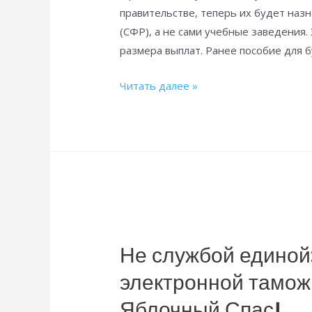
правительстве, теперь их будет наз
(СФР), а не сами учебные заведения
размера выплат. Ранее пособие для 
Меняется
Читать далее »
порядок
выплаты
пособий
по
беременности
и
родам
для
Не службой единой
студенток
электронной тамож
Яблочный Спас!