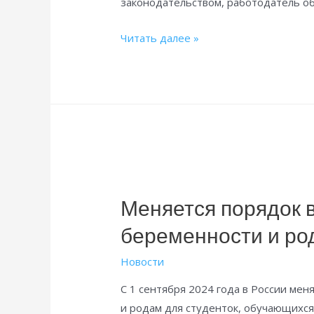
законодательством, работодатель о
Минтруд
Читать далее »
разъяснил
невозможность
зачета
сверхурочной
работы
в
счет
отсутствия
Меняется порядок 
работника
беременности и ро
Новости
С 1 сентября 2024 года в России ме
и родам для студенток, обучающихся 