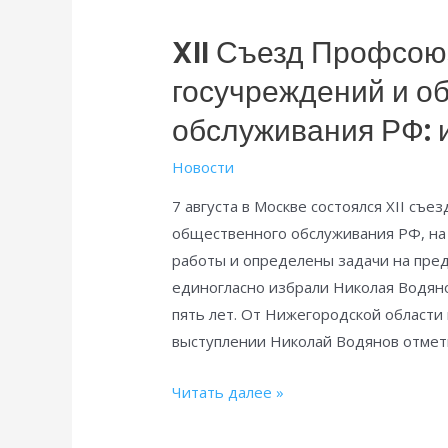
Яблочный
XII Съезд Профсою
Спас!
госучреждений и о
обслуживания РФ: 
Новости
7 августа в Москве состоялся XII съ
общественного обслуживания РФ, на
работы и определены задачи на пре
единогласно избрали Николая Водя
пять лет. От Нижегородской области 
выступлении Николай Водянов отме
XII
Читать далее »
Съезд
Профсоюза