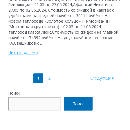
Революция с 21.05 по 27.05.2024,Афанасий Никитин с
27.05 по 02.06.2024. Стоимость со скидкой в каютах с
удобствами на средней палубе от 30114 руб/чел На
новом теплоходе «Золотое Кольцо» НН-Москва-НН
(Московская кругосветка) с 02.05 по 11.05.2024 —
теплоход класса Люкс.Cтоимость со скидкой на главной
палубе от 74592 руб/чел На двухпалубном теплоходе
«А.Свешников»: …
Предложения
Читать далее »
для
членов
профсоюзов
на
Пагинация
1
2
Следующая
→
речные
записей
круизы
в
Поиск
мае
2024
Поиск
года
со
скидкой
до
40%