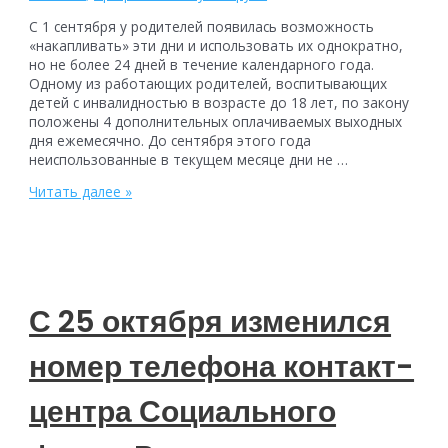
С 1 сентября у родителей появилась возможность
«накапливать» эти дни и использовать их однократно,
но не более 24 дней в течение календарного года.
Одному из работающих родителей, воспитывающих
детей с инвалидностью в возрасте до 18 лет, по закону
положены 4 дополнительных оплачиваемых выходных
дня ежемесячно. До сентября этого года
неиспользованные в текущем месяце дни не …
Изменились
Читать далее »
правила
предоставления
дополнительных
оплачиваемых
дней
по
С 25 октября изменился
уходу
за
номер телефона контакт-
детьми
—
инвалидами
центра Социального