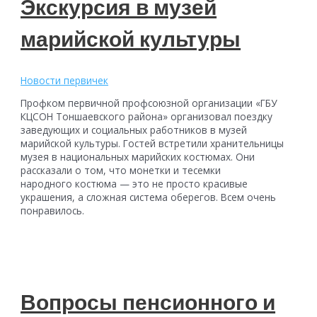
Экскурсия в музей
центра
Социального
марийской культуры
фонда
России
для
обращений
Новости первичек
граждан
Профком первичной профсоюзной организации «ГБУ
КЦСОН Тоншаевского района» организовал поездку
заведующих и социальных работников в музей
марийской культуры. Гостей встретили хранительницы
музея в национальных марийских костюмах. Они
рассказали о том, что монетки и тесемки
народного костюма — это не просто красивые
украшения, а сложная система оберегов. Всем очень
понравилось.
Вопросы пенсионного и