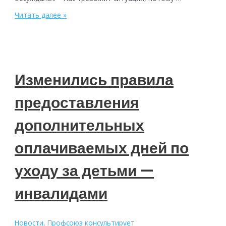
В
Читать далее »
Минфине
предлагают
не
продлевать
льготную
ипотеку
Изменились правила
предоставления
дополнительных
оплачиваемых дней по
уходу за детьми —
инвалидами
Новости
,
Профсоюз консультирует