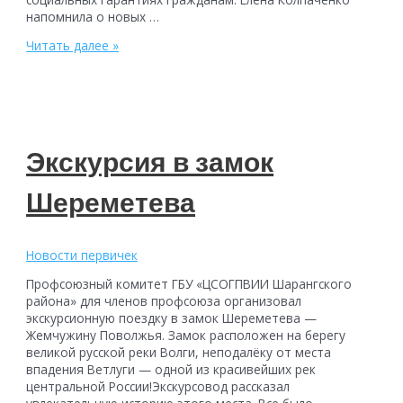
напомнила о новых …
Вопросы
Читать далее »
пенсионного
и
социального
страхования
обсудили
на
Экскурсия в замок
встрече
с
Шереметева
профсоюзным
активом
работников
бюджетной
Новости первичек
сферы
Профсоюзный комитет ГБУ «ЦСОГПВИИ Шарангского
района» для членов профсоюза организовал
экскурсионную поездку в замок Шереметева —
Жемчужину Поволжья. Замок расположен на берегу
великой русской реки Волги, неподалёку от места
впадения Ветлуги — одной из красивейших рек
центральной России!Экскурсовод рассказал