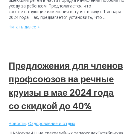
имеющим детей в части порядка начисления пособия по
уходу за ребенком. Предполагается, что
соответствующие изменения вступят в силу с 1 января
2024 года. Так, предлагается установить, что …
В
Читать далее »
планах
сохранить
пособие
по
уходу
за
Предложения для членов
ребенком
до
профсоюзов на речные
1,5
лет
в
круизы в мае 2024 года
случае
раннего
со скидкой до 40%
выхода
на
работу
Новости
,
Оздоровление и отдых
НН-Москва-НН на трехпалубных теплоходахОктябрьская