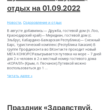
отдых на 01.09.2022
Новости
,
Оздоровление и отдых
В августе добавились:— Дружба, гостевой дом (п. Лоо,
Краснодарский край)— Меридиан, гостевой дом (с.
Эльбрус, Кабардино-Балкарская Республика)— Снежный
Барс, туристический комплекс (Республика Хакасия) В
группе Профдисконта во ВКонтакте проходит новый
МЕГА КОНКУРС!Разыгрывается путевка на море – 7 дней
для 2-х человек в 2-х местный номер гостевого дома
«КОРАЛЛ» (Крым, п. Песчаное).Путевкой можно
воспользоваться до 1 …
Обновился
Читать далее »
список
партнеров
«Профсоюзного
дисконта»
в
категории
Праздник «Здравствуй,
Путешествия,