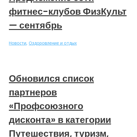
и
фитнес-клубов ФизКульт
общественного
обслуживания
— сентябрь
Новости
,
Оздоровление и отдых
Обновился список
партнеров
«Профсоюзного
дисконта» в категории
Путешествия, туризм,