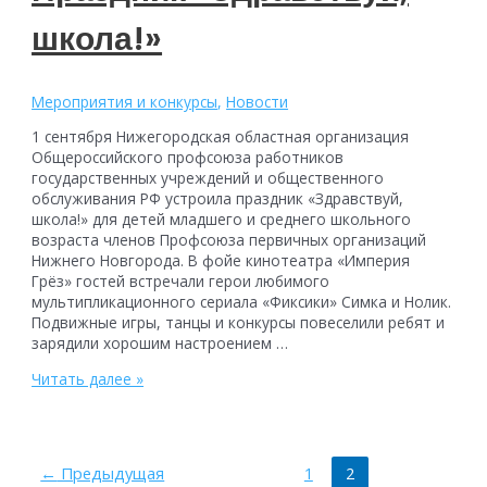
туризм,
школа!»
отдых
на
01.09.2022
Мероприятия и конкурсы
,
Новости
1 сентября Нижегородская областная организация
Общероссийского профсоюза работников
государственных учреждений и общественного
обслуживания РФ устроила праздник «Здравствуй,
школа!» для детей младшего и среднего школьного
возраста членов Профсоюза первичных организаций
Нижнего Новгорода. В фойе кинотеатра «Империя
Грёз» гостей встречали герои любимого
мультипликационного сериала «Фиксики» Симка и Нолик.
Подвижные игры, танцы и конкурсы повеселили ребят и
зарядили хорошим настроением …
Праздник
Читать далее »
«Здравствуй,
школа!»
Пагинация
←
Предыдущая
1
2
записей