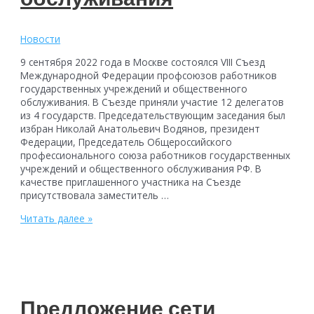
Новости
9 сентября 2022 года в Москве состоялся VIII Съезд
Международной Федерации профсоюзов работников
государственных учреждений и общественного
обслуживания. В Съезде приняли участие 12 делегатов
из 4 государств. Председательствующим заседания был
избран Николай Анатольевич Водянов, президент
Федерации, Председатель Общероссийского
профессионального союза работников государственных
учреждений и общественного обслуживания РФ. В
качестве приглашенного участника на Съезде
присутствовала заместитель …
VIII
Читать далее »
Съезд
Международной
Федерации
профсоюзов
работников
государственных
Предложение сети
учреждений