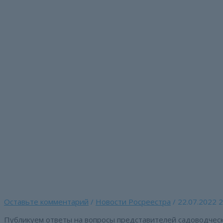
Перейти
к
содержимому
Ответы на вопросы са
некоммерческих объе
подготовки к «открыт
Главная страница
»
Ответы на вопросы садоводческих, ого
Оставьте комментарий
/
Новости Росреестра
/
22.07.2022
2
Публикуем ответы на вопросы представителей садоводческ