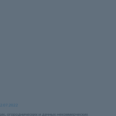
доводческих, огородн
динений поступившие 
ому диалогу»
роднических и дачных некоммерческих объединений поступи
2.07.2022
их, огороднических и дачных некоммерческих