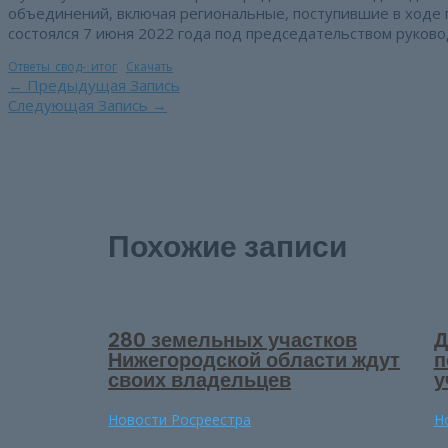
объединений, включая региональные, поступившие в ходе 
состоялся 7 июня 2022 года под председательством руково
Ответы_свод-_итог
Скачать
Навигация
←
Предыдущая Запись
по
Следующая Запись
→
записям
Похожие записи
280 земельных участков
Д
Нижегородской области ждут
п
своих владельцев
у
Новости Росреестра
Н