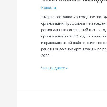
Новости
2 марта состоялось очередное засе
организации Профсоюза На заседан
региональных Соглашений в 2022 год
организации за 2022 год по органи
и правозащитной работе, отчет по о
работы областной организации по р
2022 …
Мартовское
Читать далее »
заседание
Президиума