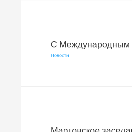
рыбы
С Международным 
Новости
Мартовское заседа