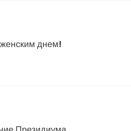
женским днем!
ние Президиума