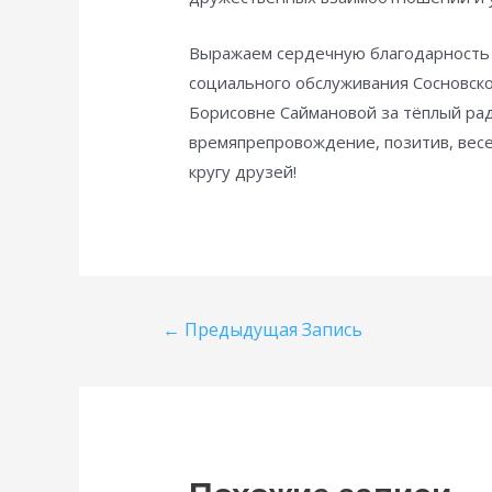
Выражаем сердечную благодарность 
социального обслуживания Сосновск
Борисовне Саймановой за тёплый ра
времяпрепровождение, позитив, весе
кругу друзей!
Навигация
←
Предыдущая Запись
по
записям