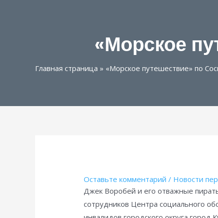
«Морское пу
Главная страница
»
«Морское путешествие» по Сос
Оставьте комментарий
/
Новости пер
Джек Воробей и его отважные пираты
сотрудников Центра социального обс
инвалидов городского округа город 