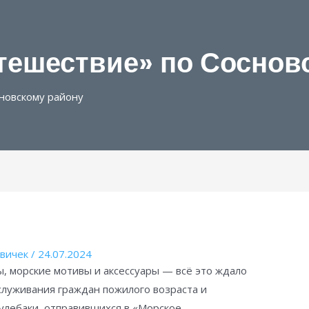
тешествие» по Соснов
новскому району
вичек
/
24.07.2024
, морские мотивы и аксессуары — всё это ждало
луживания граждан пожилого возраста и
Кулебаки, отправившихся в «Морское