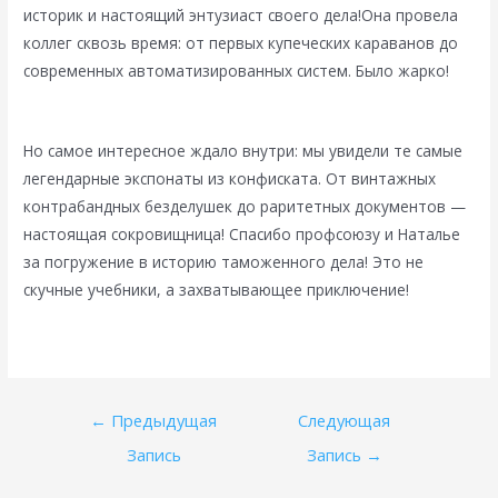
историк и настоящий энтузиаст своего дела!Она провела
коллег сквозь время: от первых купеческих караванов до
современных автоматизированных систем. Было жарко!
Но самое интересное ждало внутри: мы увидели те самые
легендарные экспонаты из конфиската. От винтажных
контрабандных безделушек до раритетных документов —
настоящая сокровищница! Спасибо профсоюзу и Наталье
за погружение в историю таможенного дела! Это не
скучные учебники, а захватывающее приключение!
Навигация
←
Предыдущая
Следующая
по
Запись
Запись
→
записям