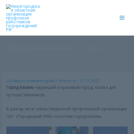
Main
Men
Воспоминания о лете
Главная страница
»
Воспоминания о лете
Оставьте комментарий
/
Новости
/
17.11.2021
Город Казань
чарующий и красивый город, сказка для
путешественников.
В разгар лета члены первичной профсоюзной организации
ГБУ «Городецкий ПНИ» посетили город Казань.