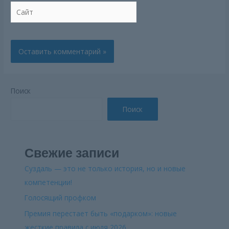
Сайт
Поиск
Поиск
Свежие записи
Суздаль — это не только история, но и новые
компетенции!
Голосящий профком
Премия перестает быть «подарком»: новые
жесткие правила с июля 2026