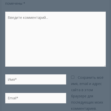
помечены
*
Введите
комментарий...
Имя*
Сохранить моё
имя, email и адрес
сайта в этом
Email*
браузере для
последующих моих
комментариев.