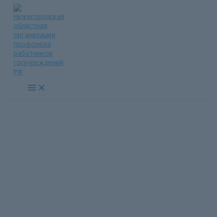
Перейти
к
содержимому
Main
Menu
Информационная работа в
первичке ГБУ «Ветлужский
психоневрологический
интернат»