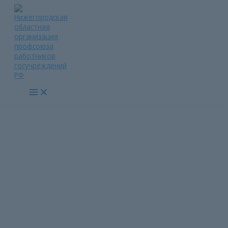
Перейти
к
содержимому
Main
Menu
«Доблестный труд –
гарантия Победы»-
Первомай 2025
Главная страница
»
«Доблестный труд – гарантия Победы»-
Первомай 2025