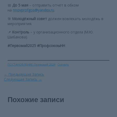
📅
До 5 мая
– отправить отчёт в обком
на
nnovprofgos@yandex.ru
.
🎯
Молодёжный совет
должен вовлекать молодёжь в
мероприятия.
📌
Контроль
– у организационного отдела (М.Ю.
Шибанова).
#Первомай2025 #ПрофсоюзыНН
ПОСТАНОВЛЕНИЕ Первомай 2024
Скачать
Навигация
←
Предыдущая Запись
по
Следующая Запись
→
записям
Похожие записи