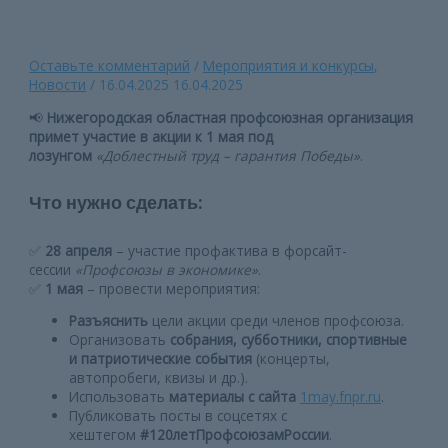
Оставьте комментарий
/
Мероприятия и конкурсы
,
Новости
/
16.04.2025
16.04.2025
📢
Нижегородская областная профсоюзная организация
примет участие в акции к 1 мая под
лозунгом
«Доблестный труд – гарантия Победы»
.
Что нужно сделать:
✅
28 апреля
– участие профактива в форсайт-
сессии
«Профсоюзы в экономике»
.
✅
1 мая
– провести мероприятия:
Разъяснить
цели акции среди членов профсоюза.
Организовать
собрания, субботники, спортивные
и патриотические события
(концерты,
автопробеги, квизы и др.).
Использовать
материалы с сайта
1may.fnpr.ru
.
Публиковать посты в соцсетях с
хештегом
#120летПрофсоюзамРоссии
.