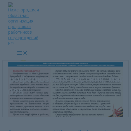
Перейти
к
содержимому
Main
Menu
Профсоюзный вестник, май
2025
Главная страница
»
Профсоюзный вестник, май 2025