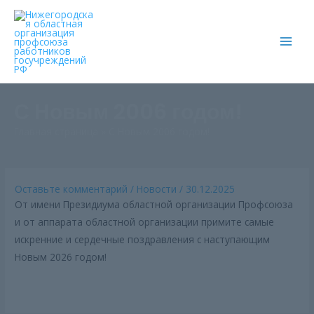
Main
Men
С Новым 2006 годом!
Главная страница
»
С Новым 2006 годом!
Оставьте комментарий
/
Новости
/
30.12.2025
От имени Президиума областной организации Профсоюза
и от аппарата областной организации примите самые
искренние и сердечные поздравления с наступающим
Новым 2026 годом!