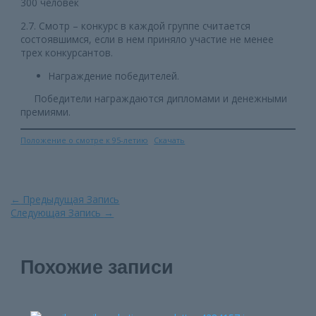
300 человек
2.7. Смотр – конкурс в каждой группе считается
состоявшимся, если в нем приняло участие не менее
трех конкурсантов.
Награждение победителей.
Победители награждаются дипломами и денежными
премиями.
Положение о смотре к 95-летию
Скачать
Навигация
←
Предыдущая Запись
по
Следующая Запись
→
записям
Похожие записи