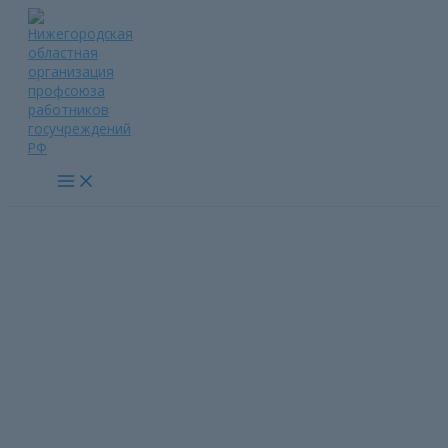
Перейти
к
содержимому
Main
Menu
Положение о смотре-
конкурсе «Лучшая
первичная профсоюзная
организация»