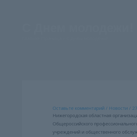
С Днем молодежи!
Главная страница
»
С Днем молодежи!
Оставьте комментарий
/
Новости
/
27
Нижегородская областная организац
Общероссийского профессионального
учреждений и общественного обслуж